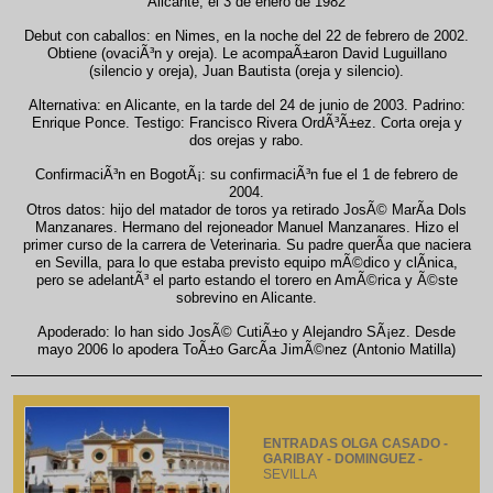
Alicante, el 3 de enero de 1982
Debut con caballos: en Nimes, en la noche del 22 de febrero de 2002.
Obtiene (ovaciÃ³n y oreja). Le acompaÃ±aron David Luguillano
(silencio y oreja), Juan Bautista (oreja y silencio).
Alternativa: en Alicante, en la tarde del 24 de junio de 2003. Padrino:
Enrique Ponce. Testigo: Francisco Rivera OrdÃ³Ã±ez. Corta oreja y
dos orejas y rabo.
ConfirmaciÃ³n en BogotÃ¡: su confirmaciÃ³n fue el 1 de febrero de
2004.
Otros datos: hijo del matador de toros ya retirado JosÃ© MarÃ­a Dols
Manzanares. Hermano del rejoneador Manuel Manzanares. Hizo el
primer curso de la carrera de Veterinaria. Su padre querÃ­a que naciera
en Sevilla, para lo que estaba previsto equipo mÃ©dico y clÃ­nica,
pero se adelantÃ³ el parto estando el torero en AmÃ©rica y Ã©ste
sobrevino en Alicante.
Apoderado: lo han sido JosÃ© CutiÃ±o y Alejandro SÃ¡ez. Desde
mayo 2006 lo apodera ToÃ±o GarcÃ­a JimÃ©nez (Antonio Matilla)
ENTRADAS OLGA CASADO -
GARIBAY - DOMINGUEZ -
SEVILLA