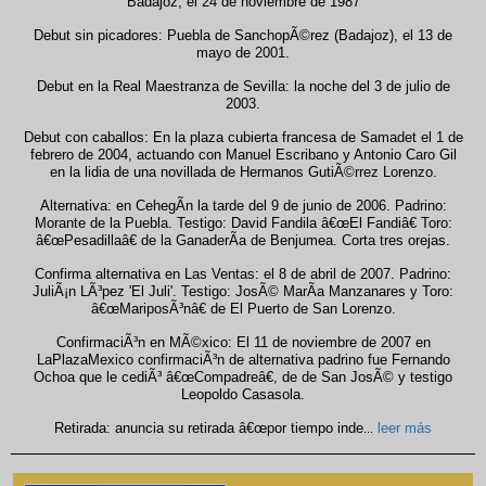
Badajoz, el 24 de noviembre de 1987
Debut sin picadores: Puebla de SanchopÃ©rez (Badajoz), el 13 de
mayo de 2001.
Debut en la Real Maestranza de Sevilla: la noche del 3 de julio de
2003.
Debut con caballos: En la plaza cubierta francesa de Samadet el 1 de
febrero de 2004, actuando con Manuel Escribano y Antonio Caro Gil
en la lidia de una novillada de Hermanos GutiÃ©rrez Lorenzo.
Alternativa: en CehegÃ­n la tarde del 9 de junio de 2006. Padrino:
Morante de la Puebla. Testigo: David Fandila â€œEl Fandiâ€ Toro:
â€œPesadillaâ€ de la GanaderÃ­a de Benjumea. Corta tres orejas.
Confirma alternativa en Las Ventas: el 8 de abril de 2007. Padrino:
JuliÃ¡n LÃ³pez 'El Juli'. Testigo: JosÃ© MarÃ­a Manzanares y Toro:
â€œMariposÃ³nâ€ de El Puerto de San Lorenzo.
ConfirmaciÃ³n en MÃ©xico: El 11 de noviembre de 2007 en
LaPlazaMexico confirmaciÃ³n de alternativa padrino fue Fernando
Ochoa que le cediÃ³ â€œCompadreâ€, de de San JosÃ© y testigo
Leopoldo Casasola.
Retirada: anuncia su retirada â€œpor tiempo inde
leer más
...