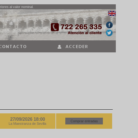
iores al valor nominal.
CONTACTO
ACCEDER
27/09/2026 18:00
Comprar entradas
La Maestranza de Sevilla