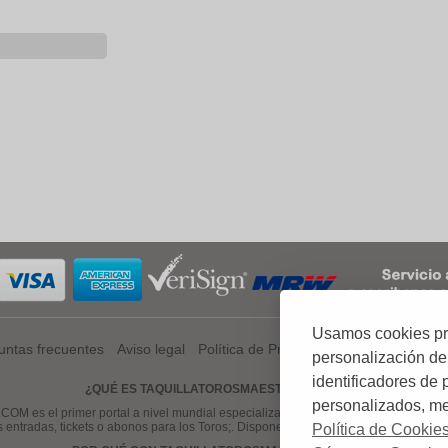
Usamos cookies prop
untas frecuentes
Aviso legal
Política de Privacidad
Política de Coo
personalización de
identificadores de
¿QUÉ ES TAQUILLATOROSMAESTRANZA.COM?
personalizados, mej
el primer portal a nivel mundial especializado en venta de entradas, tickets
s entradas, tickets o abonos para los Toros;. Disponemos de una gama amplia de 
Política de Cookie