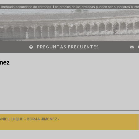
 mercado secundario de entradas. Los precios de las entradas pueden ser superiores o infer
PREGUNTAS FRECUENTES
enez
IEL LUQUE - BORJA JIMENEZ -