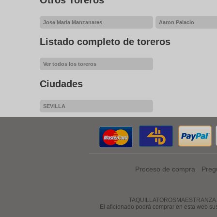
Jose Maria Manzanares
Aaron Palacio
Listado completo de toreros
Ver todos los toreros
Ciudades
SEVILLA
Proceso de compra
Preg
TAQUILLATOROSMAESTRANZA.COM es 
El aficionado podrá comprar en esta web su