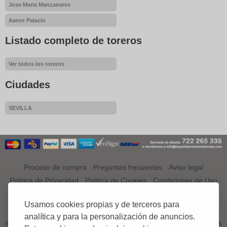
Jose Maria Manzanares
Aaron Palacio
Listado completo de toreros
Ver todos los toreros
Ciudades
SEVILLA
Proceso de compra
Preguntas frecuentes
Aviso legal
Política de Privacidad
Política de Cookies
Condiciones de Uso
¿QUÉ ES TAQUILLATOROSMAESTRANZA.COM?
Usamos cookies propias y de terceros para
TAQUILLATOROSMAESTRANZA.COM es el primer portal a nivel
analítica y para la personalización de anuncios.
mundial especializado en venta de entradas, tickets o abonos de Corridas