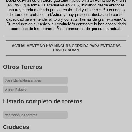
David GalvÃ¡n es un torero gaditano nacido en San Fernando (CÃ¡diz)
en 1992, que tomÃ³ la alternativa en 2016, iniciando desde entonces
una trayectoria marcada por la sensibilidad y el temple. Su concepto
del toreo es profundo, artÃ­stico y muy personal, destacando por su
capacidad para entender al toro y construir faenas de gran expresiÃ³n.
Su madurez en el ruedo y su evoluciÃ³n constante lo han consolidado
como uno de los toreros mÃ¡s interesantes del panorama actual.
ACTUALMENTE NO HAY NINGUNA CORRIDA PARA ENTRADAS
DAVID GALVAN
Otros Toreros
Jose Maria Manzanares
Aaron Palacio
Listado completo de toreros
Ver todos los toreros
Ciudades