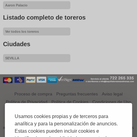
Aaron Palacio
Listado completo de toreros
Ver todos los toreros
Ciudades
SEVILLA
Proceso de compra
Preguntas frecuentes
Aviso legal
Política de Privacidad
Política de Cookies
Condiciones de Uso
¿QUÉ ES TAQUILLATOROSMAESTRANZA.COM?
Usamos cookies propias y de terceros para
TAQUILLATOROSMAESTRANZA.COM es el primer portal a nivel
analítica y para la personalización de anuncios.
mundial especializado en venta de entradas, tickets o abonos de Corridas
Estas cookies pueden incluir cookies e
de Toros;.
El aficionado podrá comprar en esta web sus entradas, tickets o abonos