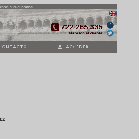
iores al valor nominal.
CONTACTO
ACCEDER
EZ