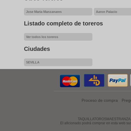
Jose Maria Manzanares
Aaron Palacio
Listado completo de toreros
Ver todos los toreros
Ciudades
SEVILLA
Proceso de compra
Preg
TAQUILLATOROSMAESTRANZA.COM es 
El aficionado podrá comprar en esta web su