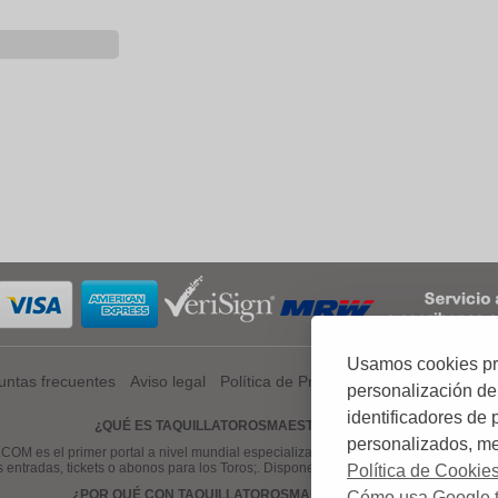
Usamos cookies prop
untas frecuentes
Aviso legal
Política de Privacidad
Política de Coo
personalización de
identificadores de
¿QUÉ ES TAQUILLATOROSMAESTRANZA.COM?
personalizados, mej
el primer portal a nivel mundial especializado en venta de entradas, tickets
s entradas, tickets o abonos para los Toros;. Disponemos de una gama amplia de 
Política de Cookie
¿POR QUÉ CON TAQUILLATOROSMAESTRANZA.COM?
Cómo usa Google t