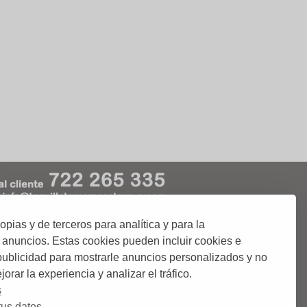
ias y de terceros para analítica y para la
kies
Condiciones de Uso
 anuncios. Estas cookies pueden incluir cookies e
 publicidad para mostrarle anuncios personalizados y no
orar la experiencia y analizar el tráfico.
 o abonos de Corridas de Toros;.
ciudades donde podrás comprar tus entradas.
s
us datos