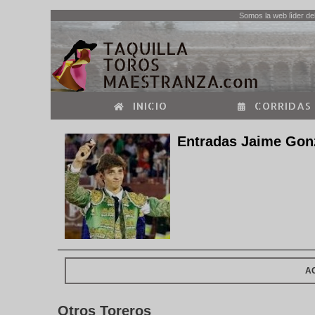
Somos la web lìder del
INICIO
CORRIDAS
Entradas Jaime Gon
A
Otros Toreros