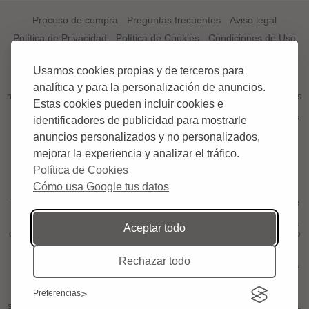
Proceso de compra
Preguntas frecuentes
Aviso legal
Política de Privacidad
Política de Cookies
Condiciones de Uso
¿QUÉ ES TAQUILLATOROSMAESTRANZA.COM?
Usamos cookies propias y de terceros para
TAQUILLATOROSMAESTRANZA.COM es el primer portal a nivel
analítica y para la personalización de anuncios.
mundial especializado en venta de entradas, tickets o abonos de Corridas
Estas cookies pueden incluir cookies e
de Toros;.
El aficionado podrá comprar en esta web sus entradas, tickets o abonos
identificadores de publicidad para mostrarle
para los Toros;. Disponemos de una gama amplia de ciudades donde
anuncios personalizados y no personalizados,
podrás comprar tus entradas.
mejorar la experiencia y analizar el tráfico.
¿POR QUÉ CON TAQUILLATOROSMAESTRANZA.COM?
Política de Cookies
Comprar entradas para los toros siempre fue siempre algo incómodo al
tener que dezplazarse hasta la Plaza y tener que esperar largas colas
Cómo usa Google tus datos
para conseguir comprar sus entradas, ahora y gracias a
TAQUILLATOROSMAESTRANZA.COM.com usted comprar entradas de
la manera mas cómoda y sin tener que moverse de su casa.
TAQUILLATOROSMAESTRANZA.COM pone en sus manos un sistema
Aceptar todo
de venta de entradas de toros, cómodo, sencillo y seguro, con un equipo
de trabajadores altamente cualificados en el servio de ticketing a nivel
mundial. TAQUILLATOROSMAESTRANZA.COM es una empresa de
Rechazar todo
servicios integrales especializada en la venta de tickets on-line, nuestra
labor es la gestión y el control de las entradas para eventos taurinos.
Ofrecemos al cliente la posibilidad de consultar en todo momento el
Preferencias
estado de su pedido, para que pueda llevar un seguimiento de cómo va
su pedido de entradas y así estar siempre seguro de la compra realizada.