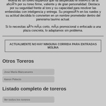
Molina es un torero espaÃ±ol que ha despertado el interÃ©s de la
aficiÃ³n por su toreo firme, valiente y de gran personalidad. Destaca
por su seguridad frente al toro y su capacidad para resolver las
embestidas con inteligencia y entrega. Su progresiÃ³n en los ruedos y
su actitud decidida lo convierten en un nombre prometedor dentro del
panorama taurino actual.
Si lo necesitas aÃºn mÃ¡s corto, mÃ¡s promocional o enfocado a una
plaza concreta, lo adaptamos sin problema.
ACTUALMENTE NO HAY NINGUNA CORRIDA PARA ENTRADAS
MOLINA
Otros Toreros
Jose Maria Manzanares
Aaron Palacio
Listado completo de toreros
Ver todos los toreros