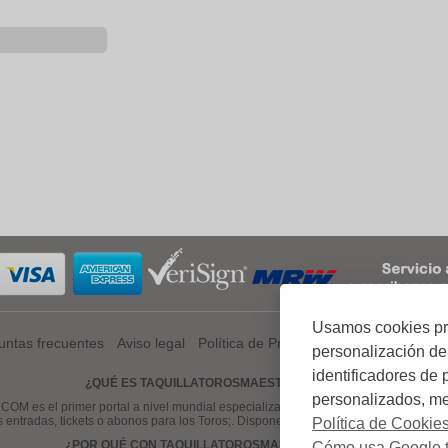
Usamos cookies prop
untas frecuentes
Aviso legal
Política de Privacidad
Política de Coo
personalización de
identificadores de
¿QUÉ ES TAQUILLATOROSMAESTRANZA.COM?
personalizados, mej
el primer portal a nivel mundial especializado en venta de entradas, tickets
s entradas, tickets o abonos para los Toros;. Disponemos de una gama amplia de 
Política de Cookie
¿POR QUÉ CON TAQUILLATOROSMAESTRANZA.COM?
Cómo usa Google t