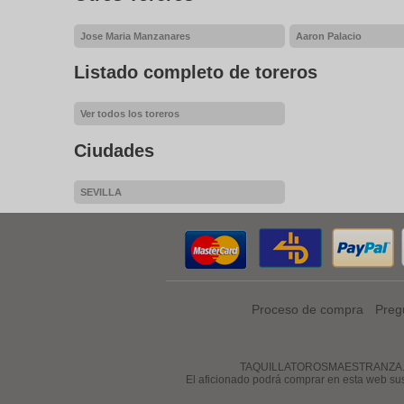
Jose Maria Manzanares
Aaron Palacio
Listado completo de toreros
Ver todos los toreros
Ciudades
SEVILLA
Proceso de compra
Preg
TAQUILLATOROSMAESTRANZA.COM es 
El aficionado podrá comprar en esta web su