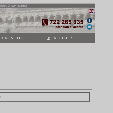
iores al valor nominal.
CONTACTO
ACCEDER
O