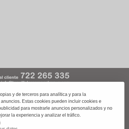
ias y de terceros para analítica y para la
kies
Condiciones de Uso
 anuncios. Estas cookies pueden incluir cookies e
 publicidad para mostrarle anuncios personalizados y no
orar la experiencia y analizar el tráfico.
 o abonos de Corridas de Toros;.
ciudades donde podrás comprar tus entradas.
s
us datos